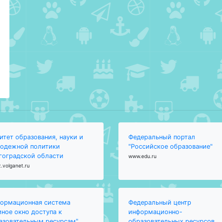
итет образования, науки и
Федеральный портал
одежной политики
"Российское образование"
гоградской области
www.edu.ru
.volganet.ru
ормационная система
Федеральный центр
иное окно доступа к
информационно-
азовательным ресурсам"
образовательных ресурсов