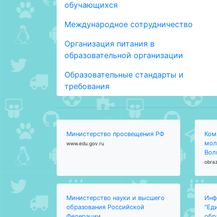
обучающихся
Международное сотрудничество
Организация питания в
образовательной организации
Образовательные стандарты и
требования
Министерство просвещения РФ
Ком
мол
www.edu.gov.ru
Вол
obraz
Министерство науки и высшего
Инф
образования Российской
"Ед
Федерации
обр