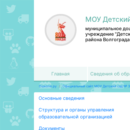
МОУ Детский
муниципальное до
учреждение "Детск
района Волгограда
Главная
Сведения об обр
Ошколе.ру
Официальный сайт МОУ Детский сад № 
Основные сведения
Структура и органы управления
образовательной организацией
Документы