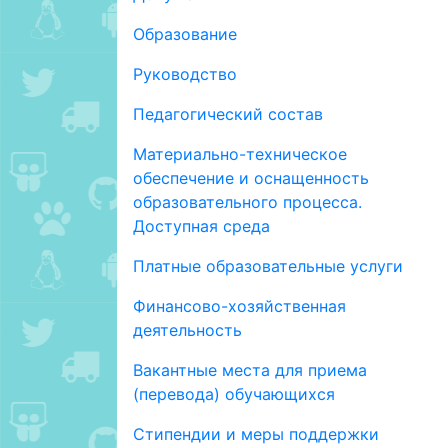
Образование
Руководство
Педагогический состав
Материально-техническое
обеспечение и оснащенность
образовательного процесса.
Доступная среда
Платные образовательные услуги
Финансово-хозяйственная
деятельность
Вакантные места для приема
(перевода) обучающихся
Стипендии и меры поддержки