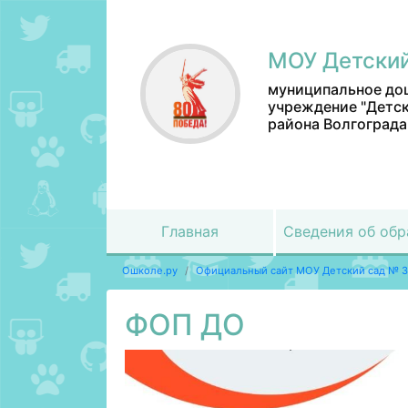
МОУ Детский
муниципальное до
учреждение "Детск
района Волгограда
Главная
Сведения об обр
Ошколе.ру
Официальный сайт МОУ Детский сад № 
ФОП ДО