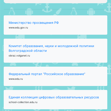
Министерство просвещения РФ
www.edu.gov.ru
Комитет образования, науки и молодежной политики
Волгоградской области
obraz.volganet.ru
Федеральный портал "Российское образование"
www.edu.ru
Единая коллекция цифровых образовательных ресурсов
school-collection.edu.ru