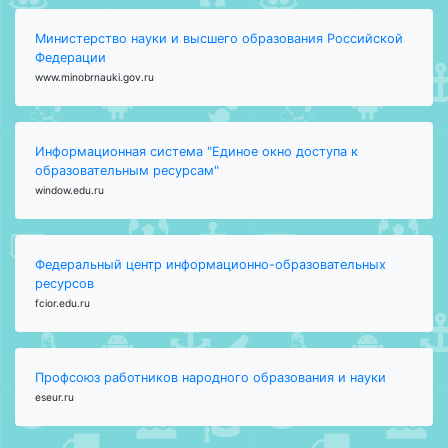
Министерство науки и высшего образования Российской
Федерации
www.minobrnauki.gov.ru
Информационная система "Единое окно доступа к
образовательным ресурсам"
window.edu.ru
Федеральный центр информационно-образовательных
ресурсов
fcior.edu.ru
Профсоюз работников народного образования и науки
eseur.ru