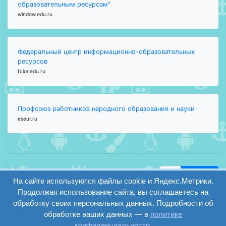
образовательным ресурсам"
window.edu.ru
Федеральный центр информационно-образовательных
ресурсов
fcior.edu.ru
Профсоюз работников народного образования и науки
eseur.ru
ООО "Центр
Найти
образования и
На сайте используются файлы cookie и Яндекс.Метрики.
вход
консалтинга"
Продолжая использование сайта, вы соглашаетесь на
Версия
Волгоград 2008-
обработку своих персональных данных. Подробности об
регистрация
сайта для
2026
обработке ваших данных — в
политике
слабовидящих
конфиденциальности
.