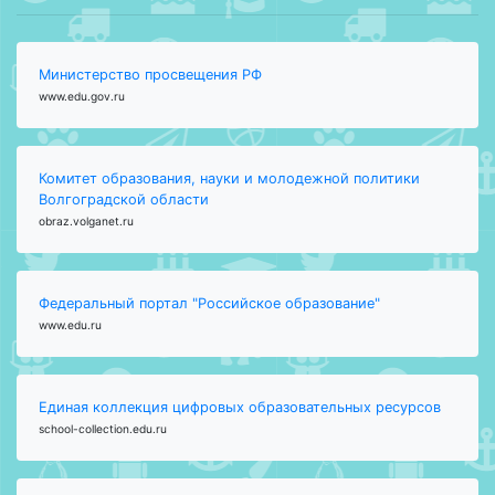
Министерство просвещения РФ
www.edu.gov.ru
Комитет образования, науки и молодежной политики
Волгоградской области
obraz.volganet.ru
Федеральный портал "Российское образование"
www.edu.ru
Единая коллекция цифровых образовательных ресурсов
school-collection.edu.ru