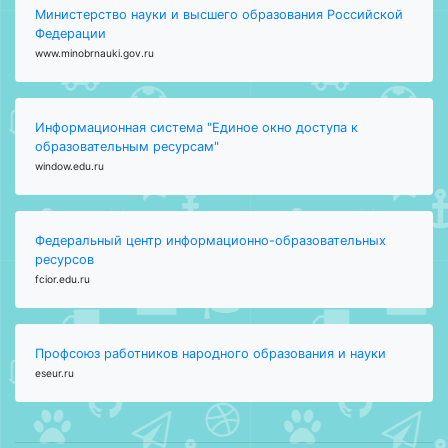
Министерство науки и высшего образования Российской
Федерации
www.minobrnauki.gov.ru
Информационная система "Единое окно доступа к
образовательным ресурсам"
window.edu.ru
Федеральный центр информационно-образовательных
ресурсов
fcior.edu.ru
Профсоюз работников народного образования и науки
eseur.ru