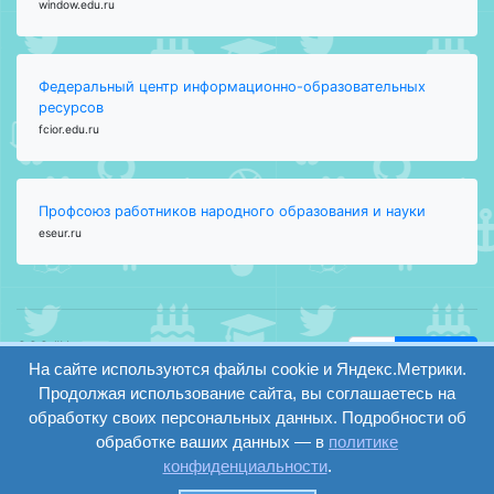
window.edu.ru
Федеральный центр информационно-образовательных
ресурсов
fcior.edu.ru
Профсоюз работников народного образования и науки
eseur.ru
ООО "Центр
Найти
образования и
На сайте используются файлы cookie и Яндекс.Метрики.
вход
консалтинга"
Продолжая использование сайта, вы соглашаетесь на
Версия
Волгоград 2008-
обработку своих персональных данных. Подробности об
регистрация
сайта для
2026
обработке ваших данных — в
политике
слабовидящих
конфиденциальности
.
Сайт создан на
конструкторе